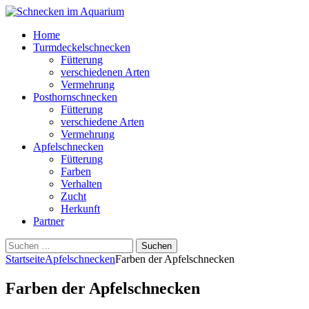
Home
Turmdeckelschnecken
Fütterung
verschiedenen Arten
Vermehrung
Posthornschnecken
Fütterung
verschiedene Arten
Vermehrung
Apfelschnecken
Fütterung
Farben
Verhalten
Zucht
Herkunft
Partner
Suchen
nach:
Startseite
Apfelschnecken
Farben der Apfelschnecken
Farben der Apfelschnecken